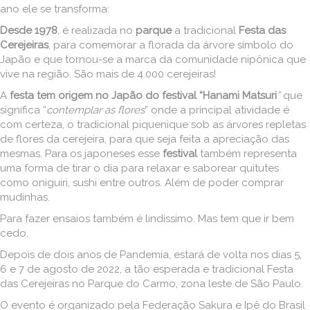
ano ele se transforma:
Desde 1978
, é realizada no
parque
a tradicional
Festa das
Cerejeiras
, para comemorar a florada da árvore símbolo do
Japão e que tornou-se a marca da comunidade nipônica que
vive na região. São mais de 4.000 cerejeiras!
A
festa tem origem no Japão do festival “Hanami Matsuri
”
que
significa “
contemplar as flores
” onde a principal atividade é
com certeza, o tradicional piquenique sob as árvores repletas
de flores da cerejeira, para que seja feita a apreciação das
mesmas. Para os japoneses esse
festival
também representa
uma forma de tirar o dia para relaxar e saborear quitutes
como oniguiri, sushi entre outros. Além de poder comprar
mudinhas.
Para fazer ensaios também é lindíssimo. Mas tem que ir bem
cedo.
Depois de dois anos de Pandemia, estará de volta nos dias 5,
6 e 7 de agosto de 2022, a tão esperada e tradicional Festa
das Cerejeiras no Parque do Carmo, zona leste de São Paulo.
O evento é organizado pela Federação Sakura e Ipê do Brasil