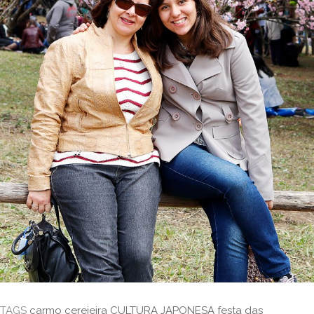
TAGS
carmo
cerejeira
CULTURA JAPONESA
festa das