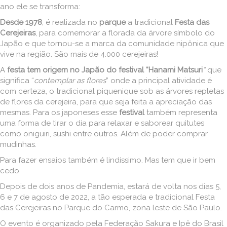
ano ele se transforma:
Desde 1978
, é realizada no
parque
a tradicional
Festa das
Cerejeiras
, para comemorar a florada da árvore símbolo do
Japão e que tornou-se a marca da comunidade nipônica que
vive na região. São mais de 4.000 cerejeiras!
A
festa tem origem no Japão do festival “Hanami Matsuri
”
que
significa “
contemplar as flores
” onde a principal atividade é
com certeza, o tradicional piquenique sob as árvores repletas
de flores da cerejeira, para que seja feita a apreciação das
mesmas. Para os japoneses esse
festival
também representa
uma forma de tirar o dia para relaxar e saborear quitutes
como oniguiri, sushi entre outros. Além de poder comprar
mudinhas.
Para fazer ensaios também é lindíssimo. Mas tem que ir bem
cedo.
Depois de dois anos de Pandemia, estará de volta nos dias 5,
6 e 7 de agosto de 2022, a tão esperada e tradicional Festa
das Cerejeiras no Parque do Carmo, zona leste de São Paulo.
O evento é organizado pela Federação Sakura e Ipê do Brasil