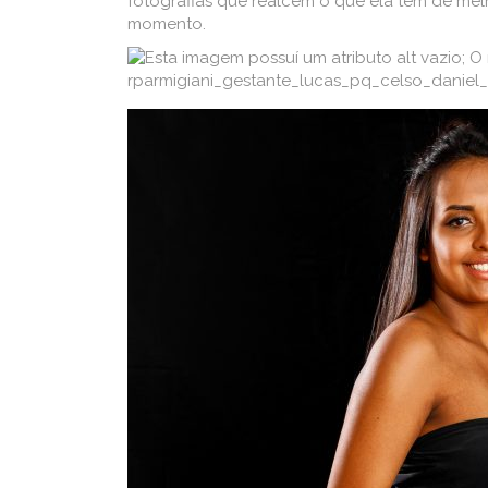
fotografias que realcem o que ela tem de mel
momento.