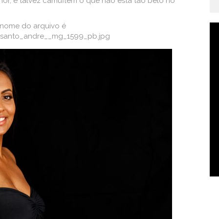
hor, e talvez camuflem o que não está tão belo no