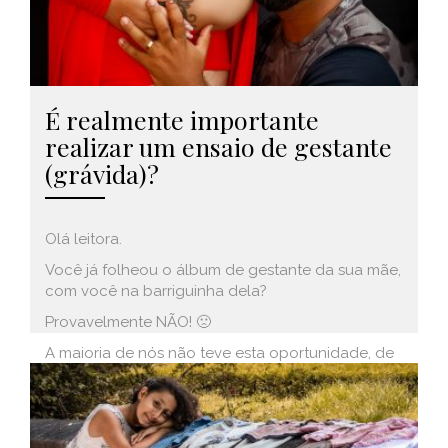
É realmente importante
realizar um ensaio de gestante
(grávida)?
Olá leitora.
Você já folheou o álbum de gestante da sua mãe,
com você na barriguinha dela?
Provavelmente NÃO! 🙁
A maioria de nós não teve esta oportunidade, de
vermos a gestação de nossas mães.
leia mais (+)