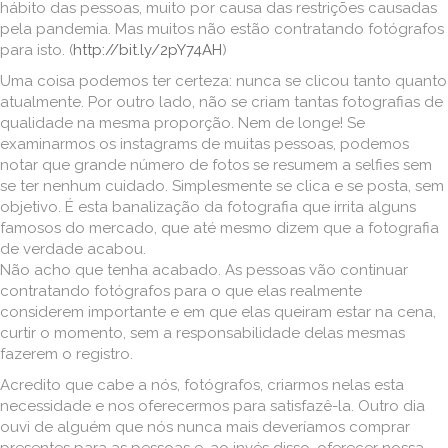
hábito das pessoas, muito por causa das restrições causadas
pela pandemia. Mas muitos não estão contratando fotógrafos
para isto. (
http://bit.ly/2pY74AH
)
Uma coisa podemos ter certeza: nunca se clicou tanto quanto
atualmente. Por outro lado, não se criam tantas fotografias de
qualidade na mesma proporção. Nem de longe! Se
examinarmos os instagrams de muitas pessoas, podemos
notar que grande número de fotos se resumem a selfies sem
se ter nenhum cuidado. Simplesmente se clica e se posta, sem
objetivo. É esta banalização da fotografia que irrita alguns
famosos do mercado, que até mesmo dizem que a fotografia
de verdade acabou.
Não acho que tenha acabado. As pessoas vão continuar
contratando fotógrafos para o que elas realmente
considerem importante e em que elas queiram estar na cena,
curtir o momento, sem a responsabilidade delas mesmas
fazerem o registro.
Acredito que cabe a nós, fotógrafos, criarmos nelas esta
necessidade e nos oferecermos para satisfazê-la. Outro dia
ouvi de alguém que nós nunca mais deveríamos comprar