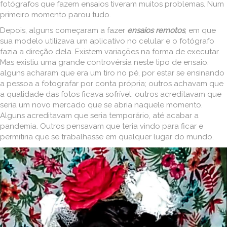
fotógrafos que fazem ensaios tiveram muitos problemas. Num
primeiro momento parou tudo.
Depois, alguns começaram a fazer
ensaios remotos
, em que
sua modelo utilizava um aplicativo no celular e o fotógrafo
fazia a direção dela. Existem variações na forma de executar.
Mas existiu uma grande controvérsia neste tipo de ensaio:
alguns acharam que era um tiro no pé, por estar se ensinando
a pessoa a fotografar por conta própria; outros achavam que
a qualidade das fotos ficava sofrível; outros acreditavam que
seria um novo mercado que se abria naquele momento.
Alguns acreditavam que seria temporário, até acabar a
pandemia. Outros pensavam que teria vindo para ficar e
permitiria que se trabalhasse em qualquer lugar do mundo.