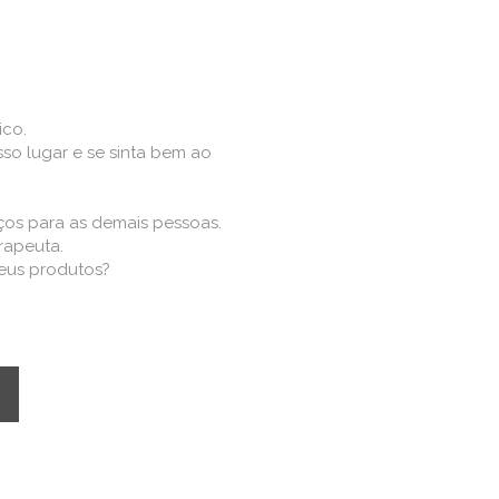
ico.
sso lugar e se sinta bem ao
ços para as demais pessoas.
rapeuta.
eus produtos?